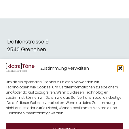
Dählenstrasse 9
2540 Grenchen
dahindenbooks@quickline.ch
Zustimmung verwalten
Schreiben
Blog
Um dir ein optimales Erlebnis zu bieten, verwenden wir
Kirche
Shop
Technologien wie Cookies, um Geräteinformationen zu speichern
und/oder darauf zuzugreifen. Wenn du diesen Technologien
Musik
Termine
zustimmst, können wir Daten wie das Surfverhalten oder eindeutige
IDs auf dieser Website verarbeiten. Wenn du deine Zustimmung
nicht erteilst oder zurückziehst, können bestimmte Merkmale und
Kontakt
Über mich
Funktionen beeinträchtigt werden.
Newsletter