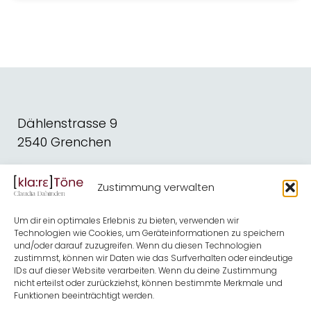
Dählenstrasse 9
2540 Grenchen
dahindenbooks@quickline.ch
Zustimmung verwalten
Schreiben
Blog
Um dir ein optimales Erlebnis zu bieten, verwenden wir
Kirche
Shop
Technologien wie Cookies, um Geräteinformationen zu speichern
und/oder darauf zuzugreifen. Wenn du diesen Technologien
Musik
Termine
zustimmst, können wir Daten wie das Surfverhalten oder eindeutige
IDs auf dieser Website verarbeiten. Wenn du deine Zustimmung
nicht erteilst oder zurückziehst, können bestimmte Merkmale und
Kontakt
Über mich
Funktionen beeinträchtigt werden.