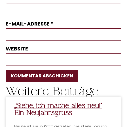
E-MAIL-ADRESSE
*
WEBSITE
Weitere Beiträge
ALTERNATIVE:
„Siehe, ich mache alles neu!“
Ein Neujahrsgruss
Heute ist sie in Kraft getreten; die steile Losung