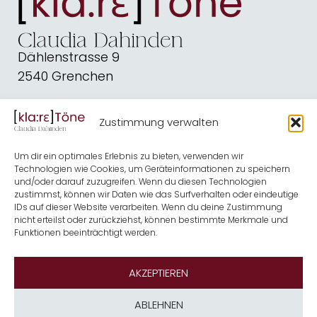
Dählenstrasse 9
2540 Grenchen
dahindenbooks@quickline.ch
Zustimmung verwalten
Schreiben
Blog
Um dir ein optimales Erlebnis zu bieten, verwenden wir
Kirche
Shop
Technologien wie Cookies, um Geräteinformationen zu speichern
und/oder darauf zuzugreifen. Wenn du diesen Technologien
Musik
Termine
zustimmst, können wir Daten wie das Surfverhalten oder eindeutige
IDs auf dieser Website verarbeiten. Wenn du deine Zustimmung
Kontakt
Über mich
nicht erteilst oder zurückziehst, können bestimmte Merkmale und
Funktionen beeinträchtigt werden.
Newsletter
AKZEPTIEREN
ABLEHNEN