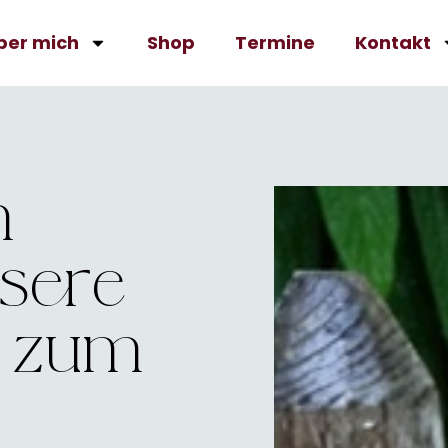
ber mich
Shop
Termine
Kontakt
m
sere
r zum