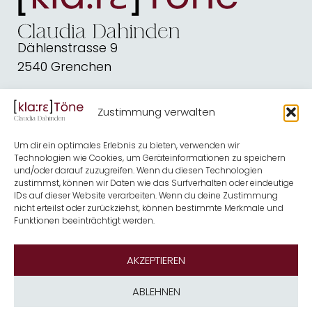
Dählenstrasse 9
2540 Grenchen
dahindenbooks@quickline.ch
Zustimmung verwalten
Schreiben
Blog
Um dir ein optimales Erlebnis zu bieten, verwenden wir
Kirche
Shop
Technologien wie Cookies, um Geräteinformationen zu speichern
und/oder darauf zuzugreifen. Wenn du diesen Technologien
Musik
Termine
zustimmst, können wir Daten wie das Surfverhalten oder eindeutige
IDs auf dieser Website verarbeiten. Wenn du deine Zustimmung
nicht erteilst oder zurückziehst, können bestimmte Merkmale und
Kontakt
Über mich
Funktionen beeinträchtigt werden.
Newsletter
AKZEPTIEREN
ABLEHNEN
Impressum & Datenschutz