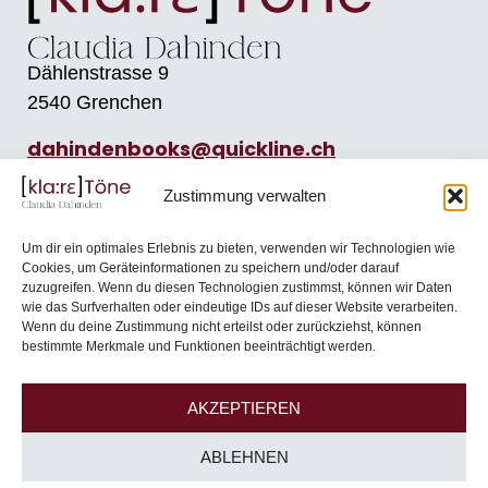
Dählenstrasse 9
2540 Grenchen
dahindenbooks@quickline.ch
Schreiben
Blog
Zustimmung verwalten
Kirche
Shop
Um dir ein optimales Erlebnis zu bieten, verwenden wir Technologien wie
Cookies, um Geräteinformationen zu speichern und/oder darauf
Musik
Termine
zuzugreifen. Wenn du diesen Technologien zustimmst, können wir Daten
wie das Surfverhalten oder eindeutige IDs auf dieser Website verarbeiten.
Kontakt
Über mich
Wenn du deine Zustimmung nicht erteilst oder zurückziehst, können
bestimmte Merkmale und Funktionen beeinträchtigt werden.
Newsletter
AKZEPTIEREN
ABLEHNEN
Impressum & Datenschutz