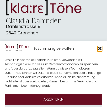
Dählenstrasse 9
2540 Grenchen
dahindenbooks@quickline.ch
Zustimmung verwalten
Schreiben
Blog
Um dir ein optimales Erlebnis zu bieten, verwenden wir
Kirche
Shop
Technologien wie Cookies, um Geräteinformationen zu speichern
und/oder darauf zuzugreifen. Wenn du diesen Technologien
Musik
Termine
zustimmst, können wir Daten wie das Surfverhalten oder eindeutige
IDs auf dieser Website verarbeiten. Wenn du deine Zustimmung
Kontakt
Über mich
nicht erteilst oder zurückziehst, können bestimmte Merkmale und
Funktionen beeinträchtigt werden.
Newsletter
AKZEPTIEREN