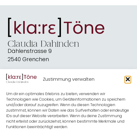
Dählenstrasse 9
2540 Grenchen
dahindenbooks@quickline.ch
Zustimmung verwalten
Schreiben
Blog
Um dir ein optimales Erlebnis zu bieten, verwenden wir
Kirche
Shop
Technologien wie Cookies, um Geräteinformationen zu speichern
und/oder darauf zuzugreifen. Wenn du diesen Technologien
Musik
Termine
zustimmst, können wir Daten wie das Surfverhalten oder eindeutige
IDs auf dieser Website verarbeiten. Wenn du deine Zustimmung
Kontakt
Über mich
nicht erteilst oder zurückziehst, können bestimmte Merkmale und
Funktionen beeinträchtigt werden.
Newsletter