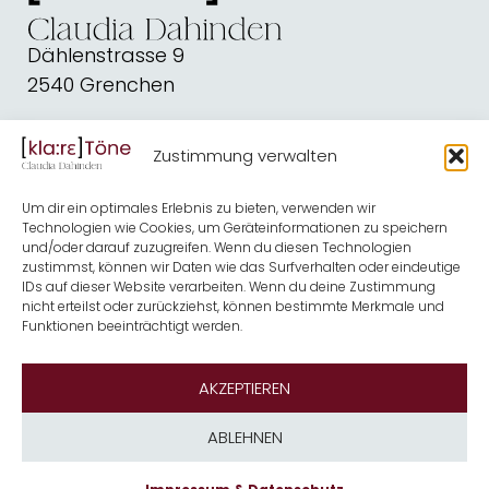
Dählenstrasse 9
2540 Grenchen
dahindenbooks@quickline.ch
Zustimmung verwalten
Schreiben
Blog
Um dir ein optimales Erlebnis zu bieten, verwenden wir
Kirche
Shop
Technologien wie Cookies, um Geräteinformationen zu speichern
und/oder darauf zuzugreifen. Wenn du diesen Technologien
Musik
Termine
zustimmst, können wir Daten wie das Surfverhalten oder eindeutige
IDs auf dieser Website verarbeiten. Wenn du deine Zustimmung
nicht erteilst oder zurückziehst, können bestimmte Merkmale und
Kontakt
Über mich
Funktionen beeinträchtigt werden.
Newsletter
AKZEPTIEREN
ABLEHNEN
Impressum & Datenschutz