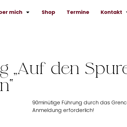
ber mich
Shop
Termine
Kontakt
g „Auf den Spur
n“
90minütige Führung durch das Grench
Anmeldung erforderlich!