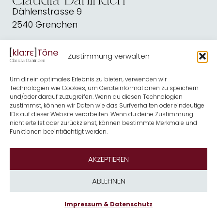
Dählenstrasse 9
2540 Grenchen
dahindenbooks@quickline.ch
Zustimmung verwalten
Schreiben
Blog
Um dir ein optimales Erlebnis zu bieten, verwenden wir
Kirche
Shop
Technologien wie Cookies, um Geräteinformationen zu speichern
und/oder darauf zuzugreifen. Wenn du diesen Technologien
Musik
Termine
zustimmst, können wir Daten wie das Surfverhalten oder eindeutige
IDs auf dieser Website verarbeiten. Wenn du deine Zustimmung
nicht erteilst oder zurückziehst, können bestimmte Merkmale und
Kontakt
Über mich
Funktionen beeinträchtigt werden.
Newsletter
AKZEPTIEREN
ABLEHNEN
Impressum & Datenschutz
Impressum & Datenschutz