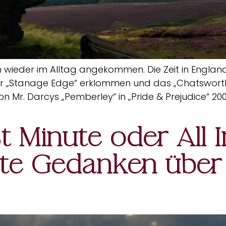
h wieder im Alltag angekommen. Die Zeit in Englan
ir „Stanage Edge“ erklommen und das „Chatsworth
n Mr. Darcys „Pemberley“ in „Pride & Prejudice“ 2
st Minute oder All 
erte Gedanken über 